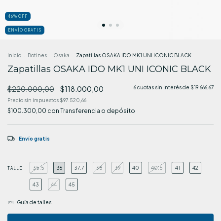
46
%
OFF
ENVÍO GRATIS
Inicio
.
Botines
.
Osaka
.
Zapatillas OSAKA IDO MK1 UNI ICONIC BLACK
Zapatillas OSAKA IDO MK1 UNI ICONIC BLACK
$220.000,00
$118.000,00
6
cuotas sin interés de
$19.666,67
Precio sin impuestos
$97.520,66
$100.300,00
con
Transferencia o depósito
Envío gratis
35.5
36
37.7
38
39
40
40.5
41
42
TALLE
43
44
45
Guía de talles