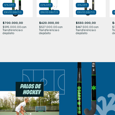
12
%
OFF
22
%
OFF
31
%
OFF
ENVÍO GRATIS
ENVÍO GRATIS
ENVÍO GRATIS
$700.000,00
$620.000,00
$550.000,00
$
$595.000,00
con
$527.000,00
con
$467.500,00
con
$
Transferencia o
Transferencia o
Transferencia o
Tr
depósito
depósito
depósito
d