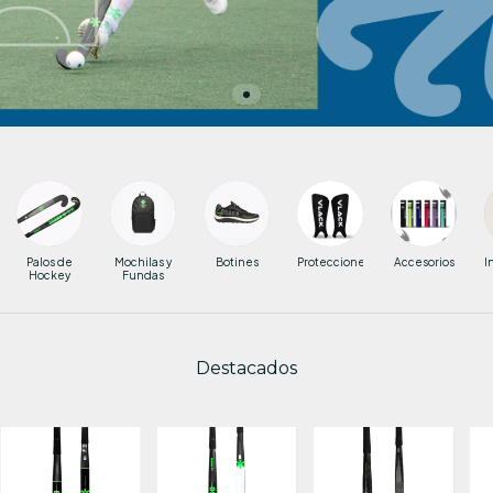
Palos de
Mochilas y
Botines
Protecciones
Accesorios
I
Hockey
Fundas
Destacados