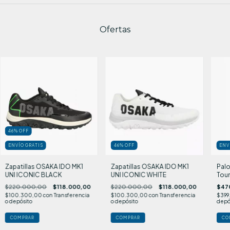
Ofertas
46
%
OFF
ENVÍO GRATIS
46
%
OFF
ENV
Zapatillas OSAKA IDO MK1
Zapatillas OSAKA IDO MK1
Palo
UNI ICONIC BLACK
UNI ICONIC WHITE
Tour
$220.000,00
$118.000,00
$220.000,00
$118.000,00
$47
$100.300,00
con
Transferencia
$100.300,00
con
Transferencia
$399
o depósito
o depósito
depó
COMPRAR
COMPRAR
CO