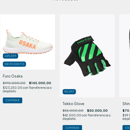
24
%
OFF
ENVÍO GRATIS
Furo Osaka
$190.000,00
$145.000,00
$123.250,00
con
Transferencia o
depósito
9
%
OFF
COMPRAR
Tekko Glove
Shi
$55.000,00
$50.000,00
$70
$42.500,00
con
Transferencia o
$59.
depósito
depó
COMPRAR
CO